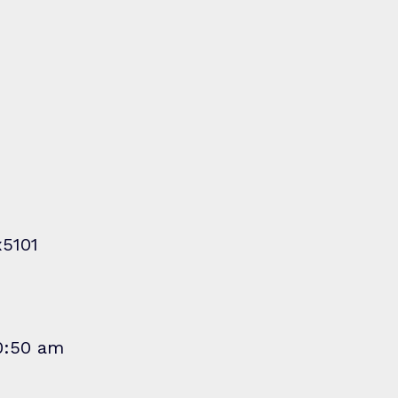
x5101
10:50 am