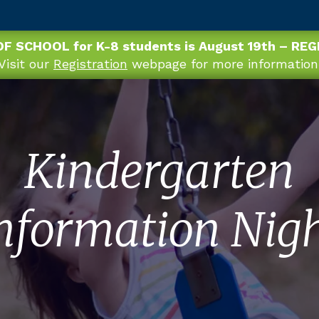
OF SCHOOL for K-8 students is August 19th – RE
Visit our
Registration
webpage for more information
Kindergarten
nformation Nig