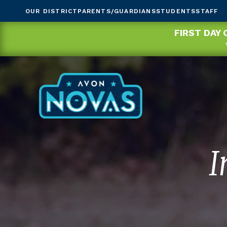
OUR DISTRICT
PARENTS/GUARDIANS
STUDENTS
STAFF
FIRST DAY 
I