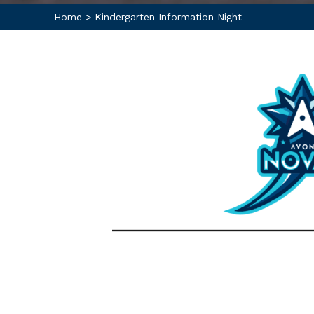
Home
>
Kindergarten Information Night